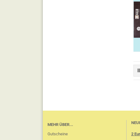
NEUE
MEHR ÜBER...
Gutscheine
2 Eu