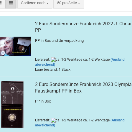
Sortieren nach
pro Seite
Sortieren nach
50 pro Seite
2 Euro Sondermünze Frankreich 2022 J. Chria
PP
PP in Box und Umverpackung
Lieferzeit:
ca. 1-2 Werktage
(Ausland
abweichend)
Lagerbestand: 1 Stück
2 Euro Sondermünze Frankreich 2023 Olympia
Faustkampf PP in Box
PP in Box
Lieferzeit:
ca. 1-2 Werktage
(Ausland
abweichend)