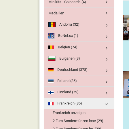
Minikits - Coincards (4)
Medaillen
Andorra (32)
BeNeLux (1)
Belgien (74)
Bulgarien (3)
Deutschland (378)
Estland (36)
Finnland (79)
Frankreich (85)
Frankreich anzeigen
2 Euro Sondermünzen lose (29)
2 Euro Sondermünzen bu. (29)