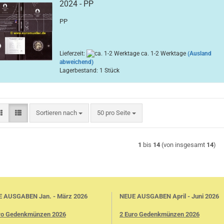
2024 - PP
PP
Lieferzeit:
ca. 1-2 Werktage
(Ausland
abweichend)
Lagerbestand: 1 Stück
Sortieren nach
pro Seite
Sortieren nach
50 pro Seite
1
bis
14
(von insgesamt
14
)
 AUSGABEN Jan. - März 2026
NEUE AUSGABEN April - Juni 2026
ro Gedenkmünzen 2026
2 Euro Gedenkmünzen 2026