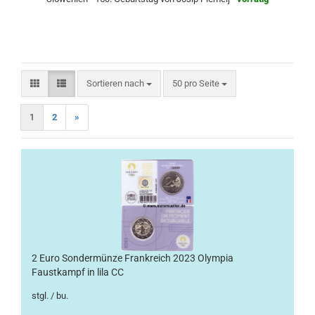
Sortieren nach
pro Seite
Sortieren nach
50 pro Seite
1
2
»
2 Euro Sondermünze Frankreich 2023 Olympia
Faustkampf in lila CC
stgl. / bu.