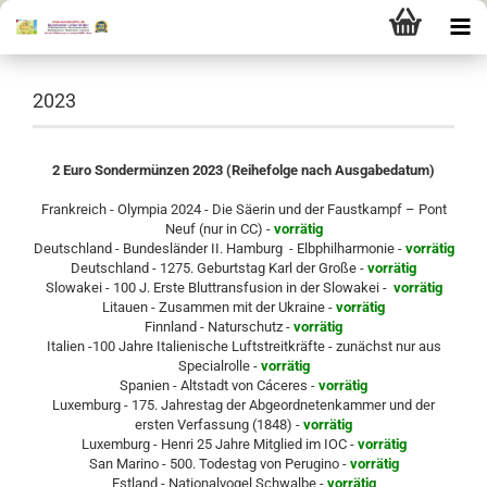
2023
2 Euro Sondermünzen 2023 (Reihefolge nach Ausgabedatum)
Frankreich - Olympia 2024 - Die Säerin und der Faustkampf – Pont
Neuf (nur in CC) -
vorrätig
Deutschland - Bundesländer II. Hamburg - Elbphilharmonie -
vorrätig
Deutschland - 1275. Geburtstag Karl der Große -
vorrätig
Slowakei - 100 J. Erste Bluttransfusion in der Slowakei -
vorrätig
Litauen - Zusammen mit der Ukraine -
vorrätig
Finnland - Naturschutz -
vorrätig
Italien -100 Jahre Italienische Luftstreitkräfte - zunächst nur aus
Specialrolle -
vorrätig
Spanien - Altstadt von Cáceres -
vorrätig
Luxemburg - 175. Jahrestag der Abgeordnetenkammer und der
ersten Verfassung (1848) -
vorrätig
Luxemburg - Henri 25 Jahre Mitglied im IOC -
vorrätig
San Marino - 500. Todestag von Perugino -
vorrätig
Estland - Nationalvogel Schwalbe -
vorrätig