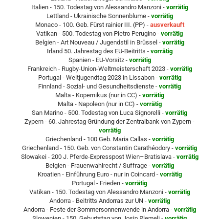
Italien - 150. Todestag von Alessandro Manzoni -
vorrätig
Lettland - Ukrainische Sonnenblume -
vorrätig
Monaco - 100. Geb. Fürst rainier III. (PP) -
ausverkauft
Vatikan - 500. Todestag von Pietro Perugino -
vorrätig
Belgien - Art Nouveau / Jugendstil in Brüssel -
vorrätig
Irland 50. Jahrestag des EU-Beitritts -
vorrätig
Spanien - EU-Vorsitz -
vorrätig
Frankreich - Rugby-Union-Weltmeisterschaft 2023 -
vorrätig
Portugal - Weltjugendtag 2023 in Lissabon -
vorrätig
Finnland - Sozial- und Gesundheitsdienste -
vorrätig
Malta - Kopernikus (nur in CC) -
vorrätig
Malta - Napoleon (nur in CC) -
vorrätig
San Marino - 500. Todestag von Luca Signorelli -
vorrätig
Zypern - 60. Jahrestag Gründung der Zentralbank von Zypern -
vorrätig
Griechenland - 100 Geb. Maria Callas -
vorrätig
Griechenland - 150. Geb. von Constantin Carathéodory -
vorrätig
Slowakei - 200 J. Pferde-Expresspost Wien–Bratislava -
vorrätig
Belgien - Frauenwahlrecht / Suffrage -
vorrätig
Kroatien - Einführung Euro - nur in Coincard -
vorrätig
Portugal - Frieden -
vorrätig
Vatikan - 150. Todestag von Alessandro Manzoni -
vorrätig
Andorra - Beitritts Andorras zur UN -
vorrätig
Andorra - Feste der Sommersonnenwende in Andorra -
vorrätig
Slowenien - 150. Geburtstag von Josip Plemelj -
vorrätig