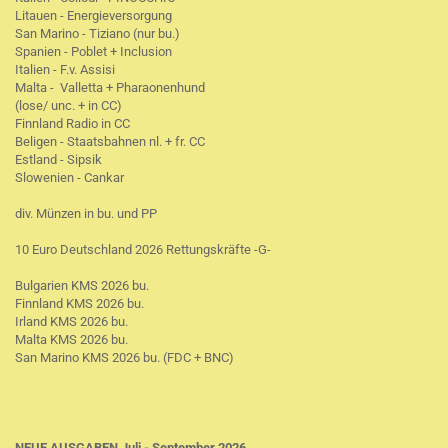
Litauen - Energieversorgung
San Marino - Tiziano (nur bu.)
Spanien - Poblet + Inclusion
Italien - F.v. Assisi
Malta - Valletta + Pharaonenhund
(lose/ unc. + in CC)
Finnland Radio in CC
Beligen - Staatsbahnen nl. + fr. CC
Estland - Sipsik
Slowenien - Cankar
div. Münzen in bu. und PP
10 Euro Deutschland 2026 Rettungskräfte -G-
Bulgarien KMS 2026 bu.
Finnland KMS 2026 bu.
Irland KMS 2026 bu.
Malta KMS 2026 bu.
San Marino KMS 2026 bu. (FDC + BNC)
NEUE AUSGABEN Juli - September 2026