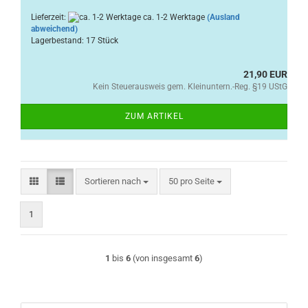
Lieferzeit:
ca. 1-2 Werktage
(Ausland
abweichend)
Lagerbestand: 17 Stück
21,90 EUR
Kein Steuerausweis gem. Kleinuntern.-Reg. §19 UStG
ZUM ARTIKEL
Sortieren nach
pro Seite
Sortieren nach
50 pro Seite
1
1
bis
6
(von insgesamt
6
)