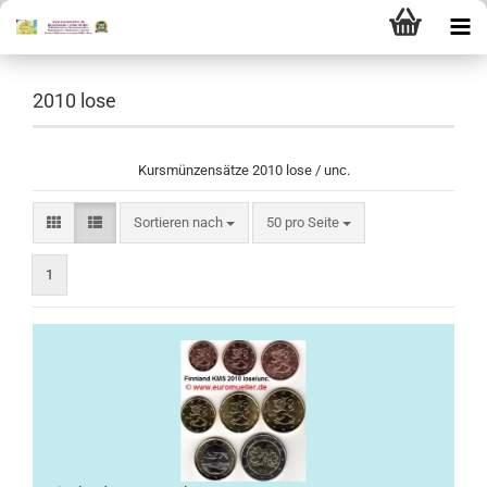
2010 lose
Kursmünzensätze 2010 lose / unc.
Sortieren nach
pro Seite
Sortieren nach
50 pro Seite
1