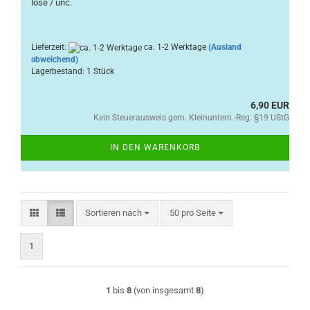
lose / unc.
Lieferzeit:
ca. 1-2 Werktage
(Ausland
abweichend)
Lagerbestand: 1 Stück
6,90 EUR
Kein Steuerausweis gem. Kleinuntern.-Reg. §19 UStG
IN DEN WARENKORB
Sortieren nach
pro Seite
Sortieren nach
50 pro Seite
1
1
bis
8
(von insgesamt
8
)