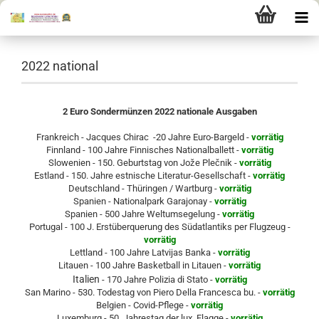
2022 national
2 Euro Sondermünzen 2022 nationale Ausgaben
Frankreich - Jacques Chirac -20 Jahre Euro-Bargeld -
vorrätig
Finnland - 100 Jahre Finnisches Nationalballett -
vorrätig
Slowenien - 150. Geburtstag von Jože Plečnik -
vorrätig
Estland - 150. Jahre estnische Literatur-Gesellschaft -
vorrätig
Deutschland - Thüringen / Wartburg -
vorrätig
Spanien - Nationalpark Garajonay -
vorrätig
Spanien - 500 Jahre Weltumsegelung -
vorrätig
Portugal - 100 J. Erstüberquerung des Südatlantiks per Flugzeug -
vorrätig
Lettland - 100 Jahre Latvijas Banka -
vorrätig
Litauen - 100 Jahre Basketball in Litauen -
vorrätig
Italien
- 170 Jahre Polizia di Stato -
vorrätig
San Marino - 530. Todestag von Piero Della Francesca bu. -
vorrätig
Belgien - Covid-Pflege -
vorrätig
Luxemburg - 50. Jahrestag der lux. Flagge -
vorrätig