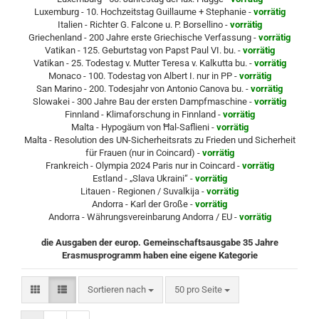
Luxemburg - 10. Hochzeitstag Guillaume + Stephanie -
vorrätig
Italien - Richter G. Falcone u. P. Borsellino -
vorrätig
Griechenland - 200 Jahre erste Griechische Verfassung -
vorrätig
Vatikan - 125. Geburtstag von Papst Paul VI. bu. -
vorrätig
Vatikan - 25. Todestag v. Mutter Teresa v. Kalkutta bu. -
vorrätig
Monaco - 100. Todestag von Albert I. nur in PP -
vorrätig
San Marino - 200. Todesjahr von Antonio Canova bu. -
vorrätig
Slowakei - 300 Jahre Bau der ersten Dampfmaschine -
vorrätig
Finnland - Klimaforschung in Finnland -
vorrätig
Malta - Hypogäum von Ħal-Saflieni -
vorrätig
Malta - Resolution des UN-Sicherheitsrats zu Frieden und Sicherheit
für Frauen (nur in Coincard) -
vorrätig
Frankreich - Olympia 2024 Paris nur in Coincard -
vorrätig
Estland - „Slava Ukraini“ -
vorrätig
Litauen - Regionen / Suvalkija -
vorrätig
Andorra - Karl der Große -
vorrätig
Andorra - Währungsvereinbarung Andorra / EU -
vorrätig
die Ausgaben der europ. Gemeinschaftsausgabe 35 Jahre
Erasmusprogramm haben eine eigene Kategorie
Sortieren nach
pro Seite
Sortieren nach
50 pro Seite