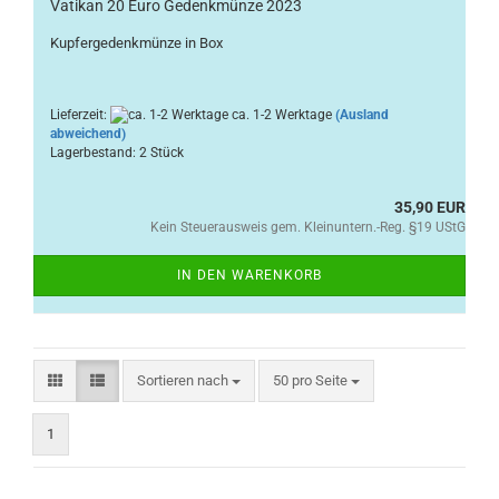
Vatikan 20 Euro Gedenkmünze 2023
Kupfergedenkmünze in Box
Lieferzeit:
ca. 1-2 Werktage
(Ausland
abweichend)
Lagerbestand: 2 Stück
35,90 EUR
Kein Steuerausweis gem. Kleinuntern.-Reg. §19 UStG
IN DEN WARENKORB
Sortieren nach
pro Seite
Sortieren nach
50 pro Seite
1