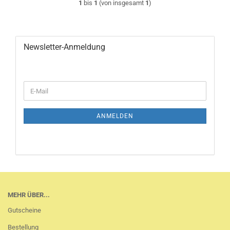
1
bis
1
(von insgesamt
1
)
Newsletter-Anmeldung
WEITER
E-
ZUR
Mail
NEWSLETTER-
ANMELDUNG
ANMELDEN
MEHR ÜBER...
Gutscheine
Bestellung