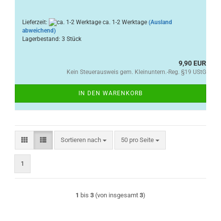
Lieferzeit:
ca. 1-2 Werktage
(Ausland
abweichend)
Lagerbestand: 3 Stück
9,90 EUR
Kein Steuerausweis gem. Kleinuntern.-Reg. §19 UStG
IN DEN WARENKORB
Sortieren nach
pro Seite
Sortieren nach
50 pro Seite
1
1
bis
3
(von insgesamt
3
)