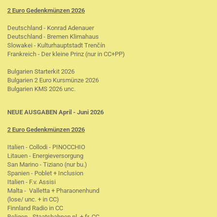
2 Euro Gedenkmünzen 2026
Deutschland - Konrad Adenauer
Deutschland - Bremen Klimahaus
Slowakei - Kulturhauptstadt Trenčín
Frankreich - Der kleine Prinz (nur in CC+PP)
Bulgarien Starterkit 2026
Bulgarien 2 Euro Kursmünze 2026
Bulgarien KMS 2026 unc.
NEUE AUSGABEN April - Juni 2026
2 Euro Gedenkmünzen 2026
Italien - Collodi - PINOCCHIO
Litauen - Energieversorgung
San Marino - Tiziano (nur bu.)
Spanien - Poblet + Inclusion
Italien - F.v. Assisi
Malta - Valletta + Pharaonenhund
(lose/ unc. + in CC)
Finnland Radio in CC
Beligen - Staatsbahnen nl. + fr. CC