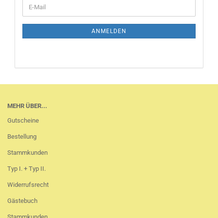
WEITER
E-
ZUR
Mail
NEWSLETTER-
ANMELDUNG
ANMELDEN
MEHR ÜBER...
Gutscheine
Bestellung
Stammkunden
Typ I. + Typ II.
Widerrufsrecht
Gästebuch
Stammkunden