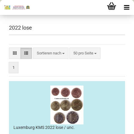
2022 lose
Sortieren nach
pro Seite
Sortieren nach
50 pro Seite
1
Luxemburg KMS 2022 lose / unc.