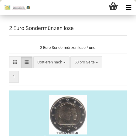
2 Euro Sondermünzen lose
2 Euro Sondermünzen lose / unc.
Sortieren nach
pro Seite
Sortieren nach
50 pro Seite
1