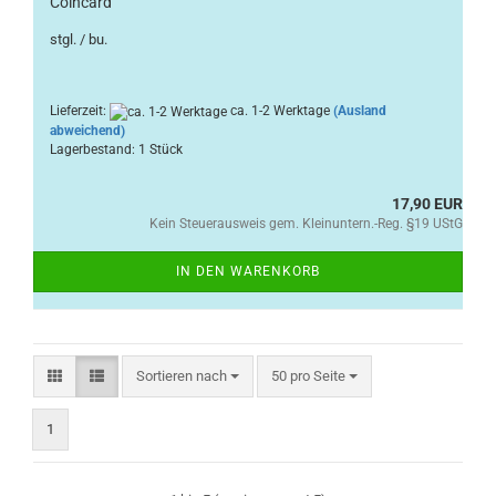
Coincard
stgl. / bu.
Lieferzeit:
ca. 1-2 Werktage
(Ausland
abweichend)
Lagerbestand: 1 Stück
17,90 EUR
Kein Steuerausweis gem. Kleinuntern.-Reg. §19 UStG
IN DEN WARENKORB
Sortieren nach
pro Seite
Sortieren nach
50 pro Seite
1