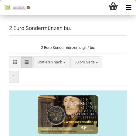
2 Euro Sondermünzen bu.
2 Euro Sondermünzen stgl. / bu.
Sortieren nach
pro Seite
Sortieren nach
50 pro Seite
1