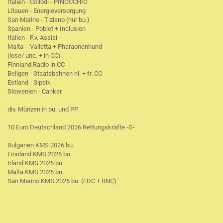
Italien - Collodi - PINOCCHIO
Litauen - Energieversorgung
San Marino - Tiziano (nur bu.)
Spanien - Poblet + Inclusion
Italien - F.v. Assisi
Malta - Valletta + Pharaonenhund
(lose/ unc. + in CC)
Finnland Radio in CC
Beligen - Staatsbahnen nl. + fr. CC
Estland - Sipsik
Slowenien - Cankar
div. Münzen in bu. und PP
10 Euro Deutschland 2026 Rettungskräfte -G-
Bulgarien KMS 2026 bu.
Finnland KMS 2026 bu.
Irland KMS 2026 bu.
Malta KMS 2026 bu.
San Marino KMS 2026 bu. (FDC + BNC)