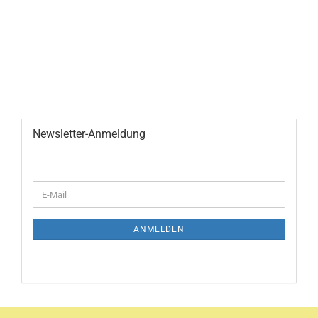
Newsletter-Anmeldung
WEITER
E-
ZUR
Mail
NEWSLETTER-
ANMELDUNG
ANMELDEN