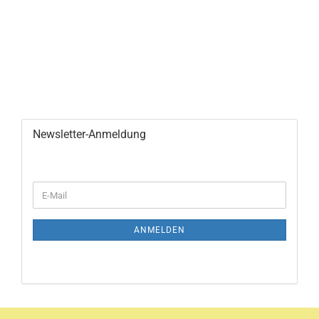
Newsletter-Anmeldung
WEITER
E-
ZUR
Mail
NEWSLETTER-
ANMELDUNG
ANMELDEN