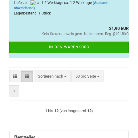
Lieferzeit:
ca. 1-2 Werktage
(Ausland
abweichend)
Lagerbestand: 1 Stück
31,90 EUR
Kein Steuerausweis gem. Kleinuntern.-Reg. §19 UStG
IN DEN WARENKORB
Sortieren nach
pro Seite
Sortieren nach
50 pro Seite
1
1
bis
12
(von insgesamt
12
)
Bestseller