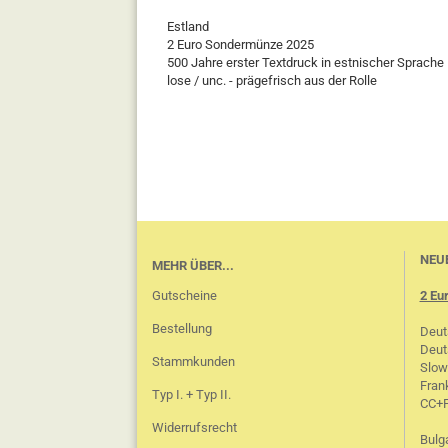
Estland
2 Euro Sondermünze 2025
500 Jahre erster Textdruck in estnischer Sprache
lose / unc. - prägefrisch aus der Rolle
NEUE
MEHR ÜBER...
Gutscheine
2 Eu
Bestellung
Deut
Deut
Stammkunden
Slow
Frank
Typ I. + Typ II.
CC+
Widerrufsrecht
Bulga