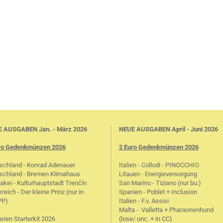
 AUSGABEN Jan. - März 2026
NEUE AUSGABEN April - Juni 2026
ro Gedenkmünzen 2026
2 Euro Gedenkmünzen 2026
schland - Konrad Adenauer
Italien - Collodi - PINOCCHIO
schland - Bremen Klimahaus
Litauen - Energieversorgung
akei - Kulturhauptstadt Trenčín
San Marino - Tiziano (nur bu.)
reich - Der kleine Prinz (nur in
Spanien - Poblet + Inclusion
PP)
Italien - F.v. Assisi
Malta - Valletta + Pharaonenhund
rien Starterkit 2026
(lose/ unc. + in CC)