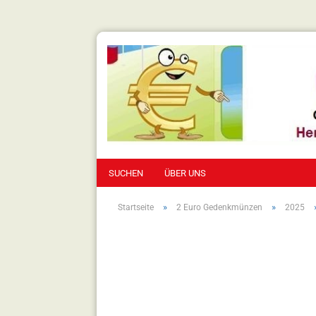
SUCHEN
ÜBER UNS
»
»
Startseite
2 Euro Gedenkmünzen
2025